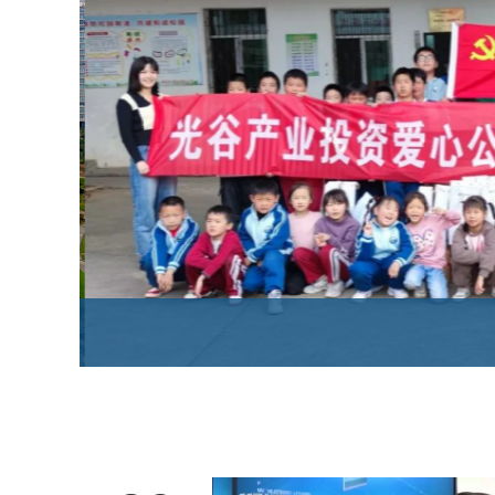
护芽·助学│光谷产投开展暖冬系列公益活动