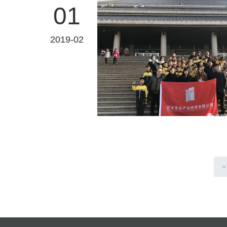
01
2019-02
«