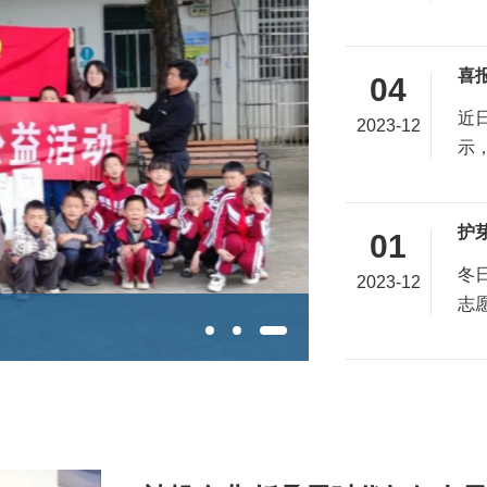
喜报
04
近
2023-12
示
护
01
冬
2023-12
志
首支武鄂黄黄产业母