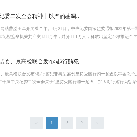
纪委二次全会精神丨以严的基调...
网站曹溢王卓开局看全年。4月21日，中央纪委国家监委通报2023年第
国纪检监察机关共立案13.8万件，处分11.1万人，释放出坚定不移推进全
监委、最高检联合发布5起行贿犯...
、最高检联合发布5起行贿犯罪典型案例坚持受贿行贿一起查以零容忍态
二十届中央纪委二次全会关于“坚持受贿行贿一起查，加大对行贿行为惩治力
«
1
2
3
»