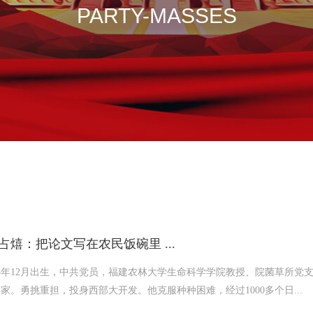
PARTY-MASSES
林占熺：把论文写在农民饭碗里 ...
43年12月出生，中共党员，福建农林大学生命科学学院教授、院菌草所党
家。勇挑重担，投身西部大开发。他克服种种困难，经过1000多个日...