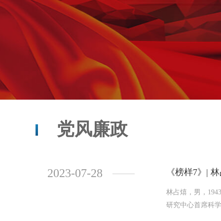
党风廉政
2023-07-28
《榜样7》| 
林占熺，男，19
研究中心首席科学