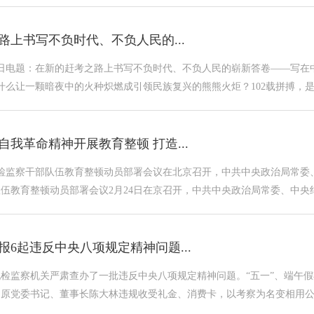
路上书写不负时代、不负人民的...
9日电题：在新的赶考之路上书写不负时代、不负人民的崭新答卷——写在
是什么让一颗暗夜中的火种炽燃成引领民族复兴的熊熊火炬？102载拼搏，是
我革命精神开展教育整顿 打造...
纪检监察干部队伍教育整顿动员部署会议在北京召开，中共中央政治局常
伍教育整顿动员部署会议2月24日在京召开，中共中央政治局常委、中央纪
报6起违反中央八项规定精神问题...
检监察机关严肃查办了一批违反中央八项规定精神问题。“五一”、端午假
原党委书记、董事长陈大林违规收受礼金、消费卡，以考察为名变相用公款