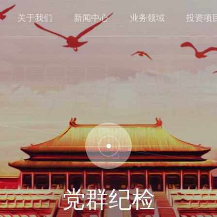
关于我们
新闻中心
业务领域
投资项
公司概况
企业动态
业务板块
重大产业项目
企业文化
资讯看点
行业布局
工研院项目
发展历程
政策法规
投资全览
基金项目
党群纪检